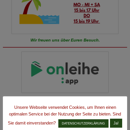
Wir freuen uns über Euren Besuch.
Die neue Onleihe 3.0 – ist da!
Unsere Webseite verwendet Cookies, um Ihnen einen
Informieren Sie sich im „
Onleihe-Guide
“ wie funktioniert die
optimalen Service bei der Nutzung der Seite zu bieten. Sind
Onleihe 3.0!
Sie damit einverstanden?
Ja!
DATENSCHUTZERKLÄRUNG
Kennen Sie schon den
Buchfindomat
der EKZ? Dort finden