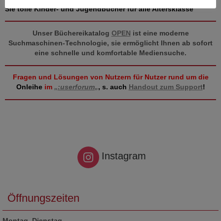
Sie tolle Kinder- und Jugendbücher für alle Altersklasse
Unser Büchereikatalog
OPEN
ist eine moderne
Suchmaschinen-Technologie, sie ermöglicht Ihnen ab sofort
eine schnelle und komfortable Mediensuche.
Fragen und Lösungen von Nutzern für Nutzer rund um die
Onleihe
im
„
:userforum
„
, s. auch
Handout zum Support
!
Instagram
Öffnungszeiten
Montag, Dienstag,