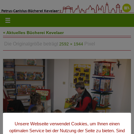
Zum
Inhalt
springen
« Aktuelles Bücherei Kevelaer
Die Originalgröße beträgt
Pixel
2592 × 1944
Unsere Webseite verwendet Cookies, um Ihnen einen
optimalen Service bei der Nutzung der Seite zu bieten. Sind