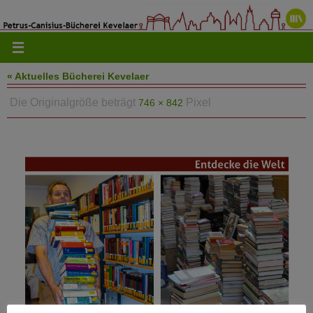
Zum
Inhalt
springen
« Aktuelles Bücherei Kevelaer
Die Originalgröße beträgt
Pixel
746 × 842