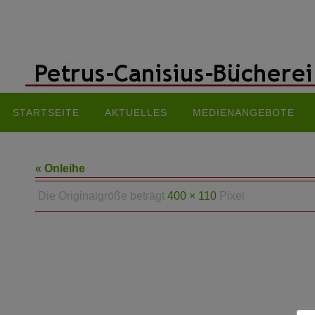
Zum
Inhalt
springen
Zum
STARTSEITE
AKTUELLES
MEDIENANGEBOTE
Inhalt
springen
« Onleihe
Die Originalgröße beträgt
400 × 110
Pixel